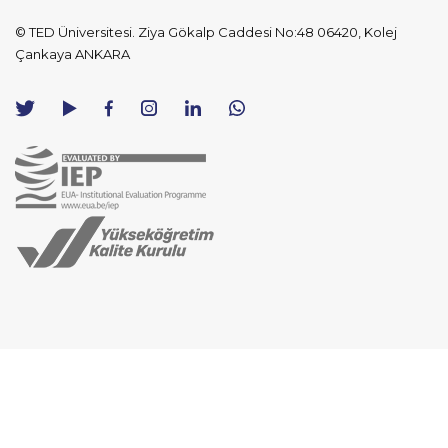
© TED Üniversitesi. Ziya Gökalp Caddesi No:48 06420, Kolej
Çankaya ANKARA
TED
TED
TED
TED
TED
Üniversitesi
Üniversitesi
Üniversitesi
Üniversitesi
Üniversitesi
WhatsApp
Twitter
YouTube
Facebook
Instagram
LinkedIn
ile
sayfası
kanalı
sayfası
sayfası
sayfası
iletişime
geç