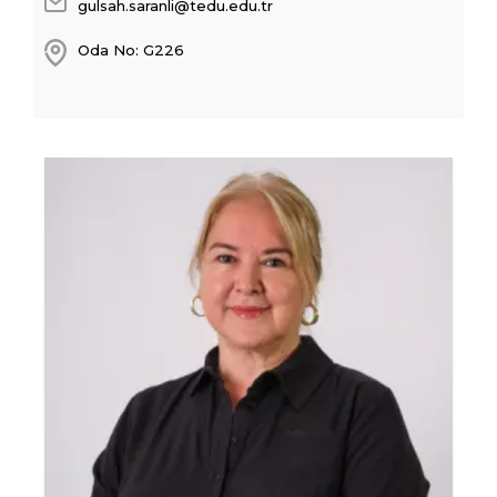
gulsah.saranli@tedu.edu.tr
Oda No: G226