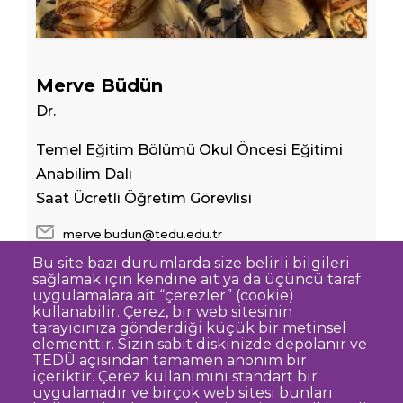
Merve Büdün
Dr.
Temel Eğitim Bölümü Okul Öncesi Eğitimi
Anabilim Dalı
Saat Ücretli Öğretim Görevlisi
merve.budun@tedu.edu.tr
Bu site bazı durumlarda size belirli bilgileri
sağlamak için kendine ait ya da üçüncü taraf
uygulamalara ait “çerezler” (cookie)
kullanabilir. Çerez, bir web sitesinin
tarayıcınıza gönderdiği küçük bir metinsel
elementtir. Sizin sabit diskinizde depolanır ve
TEDÜ açısından tamamen anonim bir
Dipnot
Sıkça Sorulan Sorular
içeriktir. Çerez kullanımını standart bir
uygulamadır ve birçok web sitesi bunları
Kişisel Verilerin Korunması