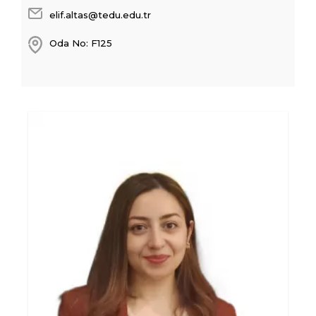
elif.altas@tedu.edu.tr
Oda No: F125