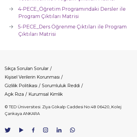
4-PECE_Öğretim Programındaki Dersler ile
Program Çıktıları Matris
i
5-PECE_Ders Öğrenme Çıktıları ile Program
Çıktıları Matrisi
Dipnot
Sıkça Sorulan Sorular
Kişisel Verilerin Korunması
Gizlilik Politikası
Sorumluluk Reddi
Açık Rıza
Kurumsal Kimlik
© TED Üniversitesi. Ziya Gökalp Caddesi No:48 06420, Kolej
Çankaya ANKARA
TED
TED
TED
TED
TED
Üniversitesi
Üniversitesi
Üniversitesi
Üniversitesi
Üniversitesi
WhatsApp