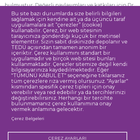
bulmuştur. Değerli paylaşımları ve katkıları için Dr.
Gökhan Karaosmanoğlu’na teşekkür ederiz.
Bu site bazı durumlarda size belirli bilgileri
sağlamak için kendine ait ya da üçüncü taraf
uygulamalara ait “çerezler” (cookie)
kullanabilir. Çerez, bir web sitesinin
tarayıcınıza gönderdiği küçük bir metinsel
elementtir. Sizin sabit diskinizde depolanır ve
TEDÜ açısından tamamen anonim bir
Dipnot
Sıkça Sorulan Sorular
içeriktir. Çerez kullanımını standart bir
uygulamadır ve birçok web sitesi bunları
Kişisel Verilerin Korunması
kullanmaktadır. Çerezler sitemize değil kendi
Gizlilik Politikası
Sorumluluk Reddi
bilgisayarınıza kaydedilmektedir. Eğer
"TÜMÜNÜ KABUL ET" seçeneğine tıklarsanız
Açık Rıza
Kurumsal Kimlik
tüm çerezlere rıza vermiş olursunuz. "Ayarlar"
kısmından spesifik çerez tipleri için onay
© TED Üniversitesi. Ziya Gökalp Caddesi No:48 06420, Kolej
verebilir veya red edebilir ya da tercihlerinizi
Çankaya ANKARA
değiştirebilirsiniz. Herhangi bir tercihte
bulunmamanız çerez kullanımına onay
vermek anlamına gelecektir.
TED
TED
TED
TED
TED
Çerez Belgeleri
Üniversitesi
Üniversitesi
Üniversitesi
Üniversitesi
Üniversitesi
WhatsApp
Twitter
YouTube
Facebook
Instagram
LinkedIn
ile
sayfası
kanalı
sayfası
sayfası
sayfası
iletişime
geç
ÇEREZ AYARLARI