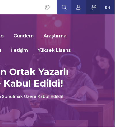
EN
Social
Icons
ro
Gündem
Araştırma
u
İletişim
Yüksek Lisans
n Ortak Yazarlı
Kabul Edildi!
da Sunulmak Üzere Kabul Edildi!