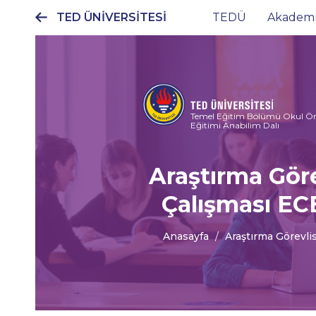
TED ÜNİVERSİTESİ
TEDÜ
Akadem
Ana
gezinti
menüsü
Temel Eğitim Bölümü Okul Ön
Eğitimi Anabilim Dalı
Araştırma Göre
Çalışması EC
Anasayfa
Araştırma Görevli