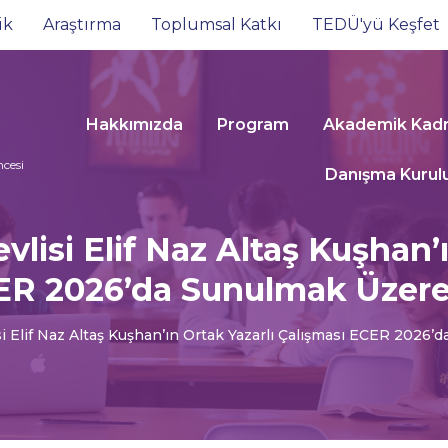
ik
Araştırma
Toplumsal Katkı
TEDÜ'yü Keşfet
Hakkımızda
Program
Akademik Kad
cesi
Danışma Kurul
vlisi Elif Naz Altaş Kuşhan’ı
ER 2026’da Sunulmak Üzere 
si Elif Naz Altaş Kuşhan’ın Ortak Yazarlı Çalışması ECER 2026’